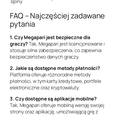
spiny
FAQ – Najczęściej zadawane
pytania
1. Czy Megapari jest bezpieczne dla
graczy?
Tak, Megapari jest licencjonowane i
stosuje silne zabezpieczenia, co zapewnia
bezpieczeństwo danych graczy.
2. Jakie są dostępne metody płatności?
Platforma oferuje różnorodne metody
płatności, w tym karty kredytowe, portfele
elektroniczne oraz kryptowaluty.
3. Czy dostępne są aplikacje mobilne?
Tak, Megapari oferuje mobilną wersję swojej
strony oraz aplikację, umożliwiającą grę z