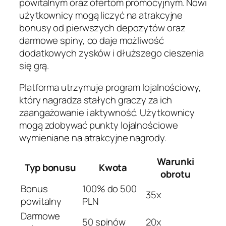
powitalnym oraz ofertom promocyjnym. Nowi
użytkownicy mogą liczyć na atrakcyjne
bonusy od pierwszych depozytów oraz
darmowe spiny, co daje możliwość
dodatkowych zysków i dłuższego cieszenia
się grą.
Platforma utrzymuje program lojalnościowy,
który nagradza stałych graczy za ich
zaangażowanie i aktywność. Użytkownicy
mogą zdobywać punkty lojalnościowe
wymieniane na atrakcyjne nagrody.
Warunki
Typ bonusu
Kwota
obrotu
Bonus
100% do 500
35x
powitalny
PLN
Darmowe
50 spinów
20x