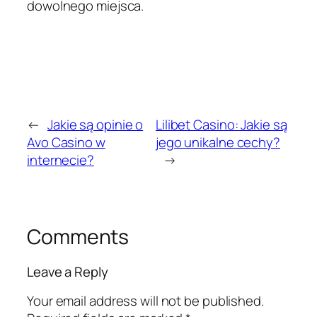
dowolnego miejsca.
←
Jakie są opinie o
Lilibet Casino: Jakie są
Avo Casino w
jego unikalne cechy?
internecie?
→
Comments
Leave a Reply
Your email address will not be published.