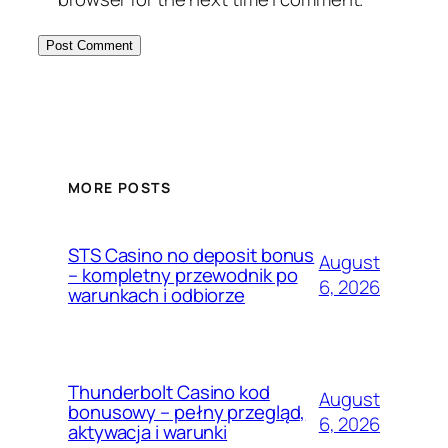
MORE POSTS
STS Casino no deposit bonus
August
– kompletny przewodnik po
6, 2026
warunkach i odbiorze
Thunderbolt Casino kod
August
bonusowy – pełny przegląd,
6, 2026
aktywacja i warunki