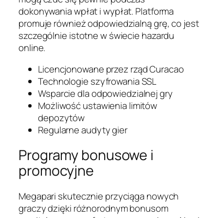
dokonywania wpłat i wypłat. Platforma
promuje również odpowiedzialną grę, co jest
szczególnie istotne w świecie hazardu
online.
Licencjonowane przez rząd Curacao
Technologie szyfrowania SSL
Wsparcie dla odpowiedzialnej gry
Możliwość ustawienia limitów
depozytów
Regularne audyty gier
Programy bonusowe i
promocyjne
Megapari skutecznie przyciąga nowych
graczy dzięki różnorodnym bonusom