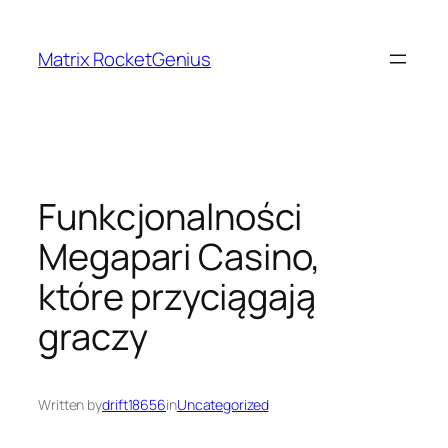
Skip
to
Matrix RocketGenius
content
Funkcjonalności
Megapari Casino,
które przyciągają
graczy
Written by
drift18656
in
Uncategorized