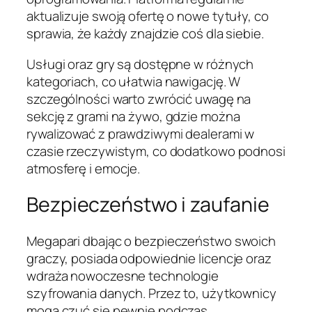
aktualizuje swoją ofertę o nowe tytuły, co
sprawia, że każdy znajdzie coś dla siebie.
Usługi oraz gry są dostępne w różnych
kategoriach, co ułatwia nawigację. W
szczególności warto zwrócić uwagę na
sekcję z grami na żywo, gdzie można
rywalizować z prawdziwymi dealerami w
czasie rzeczywistym, co dodatkowo podnosi
atmosferę i emocje.
Bezpieczeństwo i zaufanie
Megapari dbając o bezpieczeństwo swoich
graczy, posiada odpowiednie licencje oraz
wdraża nowoczesne technologie
szyfrowania danych. Przez to, użytkownicy
mogą czuć się pewnie podczas