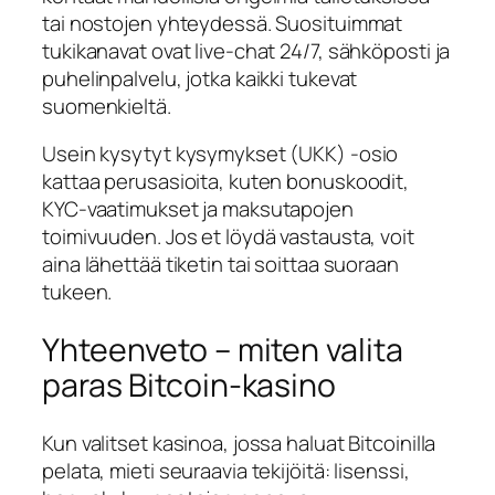
tai nostojen yhteydessä. Suosituimmat
tukikanavat ovat live‑chat 24/7, sähköposti ja
puhelinpalvelu, jotka kaikki tukevat
suomenkieltä.
Usein kysytyt kysymykset (UKK) -osio
kattaa perusasioita, kuten bonuskoodit,
KYC‑vaatimukset ja maksutapojen
toimivuuden. Jos et löydä vastausta, voit
aina lähettää tiketin tai soittaa suoraan
tukeen.
Yhteenveto – miten valita
paras Bitcoin‑kasino
Kun valitset kasinoa, jossa haluat Bitcoinilla
pelata, mieti seuraavia tekijöitä: lisenssi,