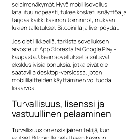
selaimenäkymät. Hyvä mobiilisovellus
latautuu nopeasti, tukee kosketusnäyttöä ja
tarjoaa kaikki kasinon toiminnot, mukaan
lukien talletukset Bitcoinilla ja live‑pöydät.
Jos olet liikkeellä, tarkista sovelluksen
arvostelut App Storesta tai Google Play -
kaupasta. Usein sovellukset sisältävät
eksklusiivisia bonuksia, jotka eivät ole
saatavilla desktop‑versiossa, joten
mobiililaitteiden käyttäminen voi tuoda
lisäarvoa.
Turvallisuus, lisenssi ja
vastuullinen pelaaminen
Turvallisuus on ensisijainen tekijä, kun
valitset Bitcoinilla pelattavan kasinon.