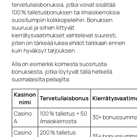
tervetuliaisbonuksia, jotka voivat sisältää
100 % talletusbonuksen tai ilmaiskierroksia
suosituimpiin kolikkopeleihin. Bonuksen
suuruus ja siihen liittyvät
kierrätysvaatimukset vaihtelevat suuresti,
joten on tärkeää lukea ehdot tarkkaan ennen
kuin hyväksyt tarjouksen.
Alla on esimerkki kolmesta suositusta
bonuksesta, jotka löytyvät tällä hetkellä
suomalaisilta pelaajilta:
Kasinon
Tervetuliaisbonus
Kierrätysvaatim
nimi
Casino
100 % talletus + 50
30× bonussumm
A
ilmaiskierrosta
Casino
200 % talletus
35× bonussumm