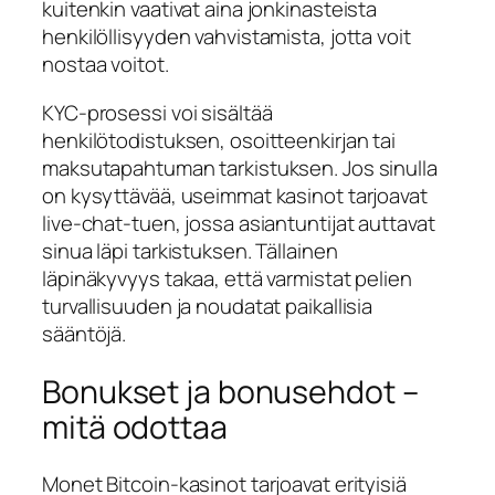
kuitenkin vaativat aina jonkinasteista
henkilöllisyyden vahvistamista, jotta voit
nostaa voitot.
KYC‑prosessi voi sisältää
henkilötodistuksen, osoitteenkirjan tai
maksutapahtuman tarkistuksen. Jos sinulla
on kysyttävää, useimmat kasinot tarjoavat
live‑chat‑tuen, jossa asiantuntijat auttavat
sinua läpi tarkistuksen. Tällainen
läpinäkyvyys takaa, että varmistat pelien
turvallisuuden ja noudatat paikallisia
sääntöjä.
Bonukset ja bonusehdot –
mitä odottaa
Monet Bitcoin‑kasinot tarjoavat erityisiä