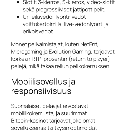
Slotit: 3‑kierros, 5‑kierros, video‑slotit
sekä progressiiviset jättipottipelit.
Urheiluvedonlyönti: vedot
voittokertoimilla, live‑vedonlyönti ja
erikoisvedot.
Monet pelivalmistajat, kuten NetEnt,
Microgaming ja Evolution Gaming, tarjoavat
korkean RTP‑prosentin (return to player)
pelejä, mikä takaa reilun pelikokemuksen.
Mobiilisovellus ja
responsiivisuus
Suomalaiset pelaajat arvostavat
mobiilikokemusta, ja suurimmat
Bitcoin‑kasinot tarjoavat joko omat
sovelluksensa tai täysin optimoidut