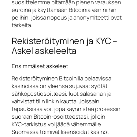
suosittelemme pitämään pienen varauksen
euroina ja käyttämään Bitcoinia vain niihin
pelihin, joissa nopeus ja anonymiteetti ovat
tärkeitä.
Rekisteröityminen ja KYC –
Askel askeleelta
Ensimmäiset askeleet
Rekisteröityminen Bitcoinilla pelaavissa
kasinoissa on yleensä sujuvaa: syötät
sähköpostiosoitteesi, luot salasanan ja
vahvistat tilin linkin kautta. Joissain
tapauksissa voit jopa käynnistää prosessin
suoraan Bitcoin-osoitteestasi, jolloin
KYC‑tarkistus voi jäädä vähemmälle.
Suomessa toimivat lisensoidut kasinot