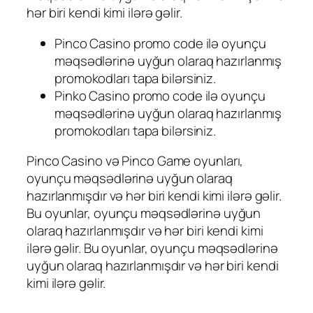
hər biri kendi kimi ilərə gəlir.
Pinco Casino promo code ilə oyunçu
məqsədlərinə uyğun olaraq hazırlanmış
promokodları tapa bilərsiniz.
Pinko Casino promo code ilə oyunçu
məqsədlərinə uyğun olaraq hazırlanmış
promokodları tapa bilərsiniz.
Pinco Casino və Pinco Game oyunları,
oyunçu məqsədlərinə uyğun olaraq
hazırlanmışdır və hər biri kendi kimi ilərə gəlir.
Bu oyunlar, oyunçu məqsədlərinə uyğun
olaraq hazırlanmışdır və hər biri kendi kimi
ilərə gəlir. Bu oyunlar, oyunçu məqsədlərinə
uyğun olaraq hazırlanmışdır və hər biri kendi
kimi ilərə gəlir.