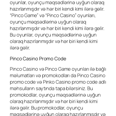
oyunlar, oyunçu məqsədlərinə uyğun olaraq
hazırlanmışdır və hər biri kendi kimi ilərə gəlir.
“Pinco Game” və “Pinco Casino” oyunları,
oyunçu məqsədlərinə uyğun olaraq
hazırlanmışdır və hər biri kendi kimi ilərə gəlir.
Bu oyunlar, oyunçu məqsədlərinə uyğun
olaraq hazırlanmışdır və hər biri kendi kimi
ilərə gəlir.
Pinco Casino Promo Code
Pinco Casino və Pinco Game oyunları ilə bağlı
məlumatları və promokodları da Pinco Casino
promo code və Pinko Casino promo code adlı
məhsulların saytında tapa bilərsiniz. Bu
promokodlar, oyunçu məqsədlərinə uyğun
olaraq hazırlanmışdır və hər biri kendi kimi
ilərə gəlir. Bu promokodlar, oyunçu
məqsədlərinə uyğun olaraq hazırlanmışdır və