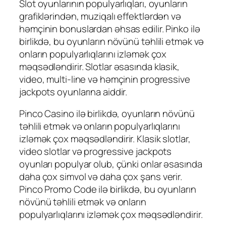
Slot oyunlarının populyarlıqları, oyunların
grafiklərindən, muziqalı effektlərdən və
həmçinin bonuslardan əhsas edilir. Pinko ilə
birlikdə, bu oyunların növünü təhlili etmək və
onların populyarlıqlarını izləmək çox
məqsədləndirir. Slotlar əsasında klasik,
video, multi-line və həmçinin progressive
jackpots oyunlarına aiddir.
Pinco Casino ilə birlikdə, oyunların növünü
təhlili etmək və onların populyarlıqlarını
izləmək çox məqsədləndirir. Klasik slotlar,
video slotlar və progressive jackpots
oyunları populyar olub, çünki onlar əsasında
daha çox simvol və daha çox şans verir.
Pinco Promo Code ilə birlikdə, bu oyunların
növünü təhlili etmək və onların
populyarlıqlarını izləmək çox məqsədləndirir.