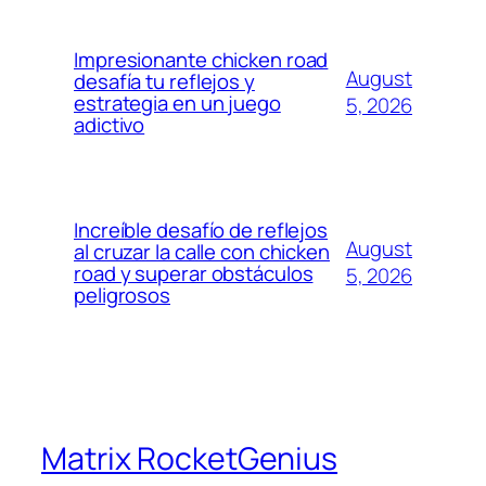
Impresionante chicken road
August
desafía tu reflejos y
estrategia en un juego
5, 2026
adictivo
Increíble desafío de reflejos
August
al cruzar la calle con chicken
road y superar obstáculos
5, 2026
peligrosos
Matrix RocketGenius