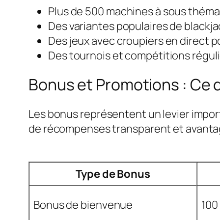
Plus de 500 machines à sous thémat
Des variantes populaires de blackjac
Des jeux avec croupiers en direct 
Des tournois et compétitions réguli
Bonus et Promotions : Ce 
Les bonus représentent un levier import
de récompenses transparent et avanta
Type de Bonus
Bonus de bienvenue
100