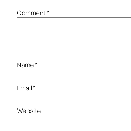
Comment
*
Name
*
Email
*
Website