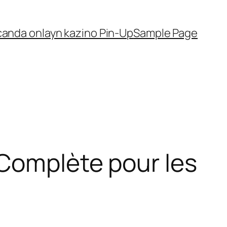
canda onlayn kazino Pin-Up
Sample Page
 Complète pour les