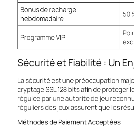
Bonus de recharge
50 
hebdomadaire
Poi
Programme VIP
exc
Sécurité et Fiabilité : Un E
La sécurité est une préoccupation majeu
cryptage SSL 128 bits afin de protéger l
régulée par une autorité de jeu reconn
réguliers des jeux assurent que les rés
Méthodes de Paiement Acceptées