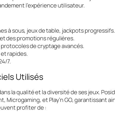
randement l’expérience utilisateur.
es à sous, jeux de table, jackpots progressifs.
t des promotions régulières.
 protocoles de cryptage avancés.
et rapides.
24/7.
els Utilisés
ans la qualité et la diversité de ses jeux. Pos
 Microgaming, et Play’n GO, garantissant ai
uvent profiter de :