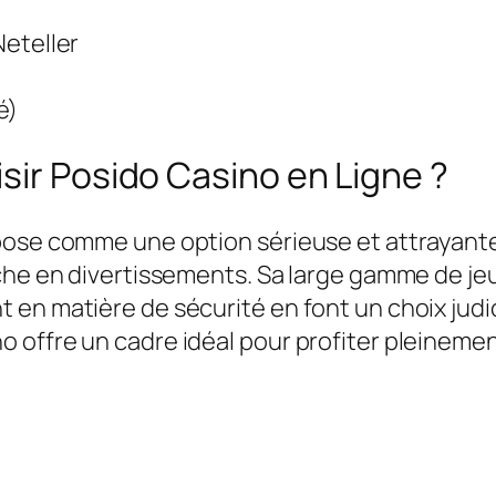
Neteller
é)
sir Posido Casino en Ligne ?
pose comme une option sérieuse et attrayante
che en divertissements. Sa large gamme de je
 en matière de sécurité en font un choix judi
offre un cadre idéal pour profiter pleinement 