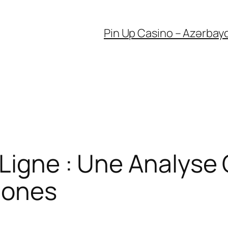
Pin Up Casino – Azərbay
Ligne : Une Analyse
hones