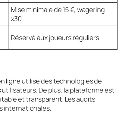
Mise minimale de 15 €, wagering
x30
Réservé aux joueurs réguliers
n ligne utilise des technologies de
utilisateurs. De plus, la plateforme est
table et transparent. Les audits
s internationales.