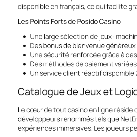
disponible en français, ce qui facilite g
Les Points Forts de Posido Casino
Une large sélection de jeux : machin
Des bonus de bienvenue généreux e
Une sécurité renforcée grâce à des
Des méthodes de paiement variées 
Un service client réactif disponible 
Catalogue de Jeux et Logici
Le cœur de tout casino en ligne réside d
développeurs renommés tels que NetEnt,
expériences immersives. Les joueurs pe