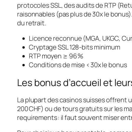
protocoles SSL, des audits de RTP (Ret
raisonnables (pas plus de 30x le bonus)
du retrait.
Licence reconnue (MGA, UKGC, Cur
Cryptage SSL 128‑bits minimum
RTP moyen ≥ 96 %
Conditions de mise < 30x le bonus
Les bonus d’accueil et leu
La plupart des casinos suisses offrent 
200 CHF) ou de tours gratuits sur les ma
requirements
: il faut souvent miser en