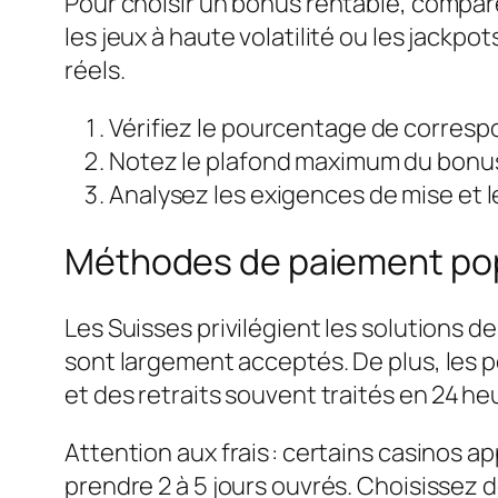
Pour choisir un bonus rentable, comparez
les jeux à haute volatilité ou les jackpo
réels.
Vérifiez le pourcentage de corres
Notez le plafond maximum du bonu
Analysez les exigences de mise et l
Méthodes de paiement pop
Les Suisses privilégient les solutions d
sont largement acceptés. De plus, les p
et des retraits souvent traités en 24 he
Attention aux frais : certains casinos a
prendre 2 à 5 jours ouvrés. Choisissez 