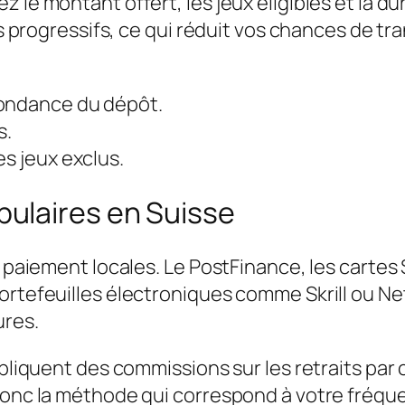
 le montant offert, les jeux éligibles et la du
ts progressifs, ce qui réduit vos chances de tr
pondance du dépôt.
s.
es jeux exclus.
ulaires en Suisse
e paiement locales. Le PostFinance, les cartes
ortefeuilles électroniques comme Skrill ou Ne
ures.
ppliquent des commissions sur les retraits par
donc la méthode qui correspond à votre fréque