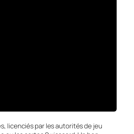
, licenciés par les autorités de jeu