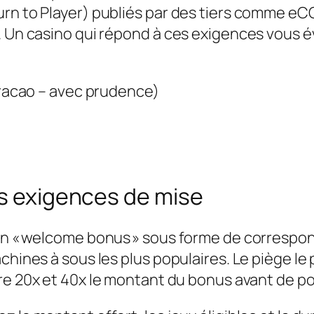
urn to Player) publiés par des tiers comme e
. Un casino qui répond à ces exigences vous é
acao – avec prudence)
rs exigences de mise
un « welcome bonus » sous forme de correspon
chines à sous les plus populaires. Le piège le
tre 20x et 40x le montant du bonus avant de pou