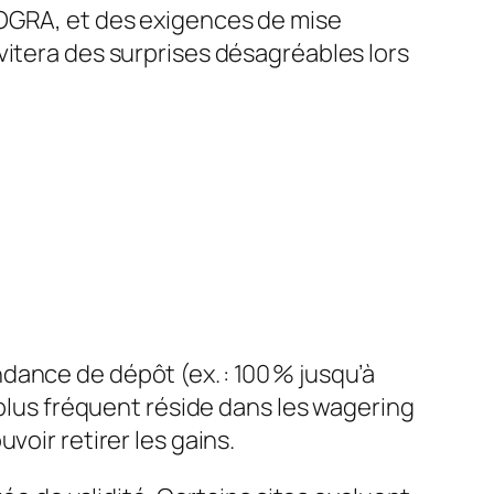
COGRA, et des exigences de mise
vitera des surprises désagréables lors
dance de dépôt (ex. : 100 % jusqu’à
 plus fréquent réside dans les
wagering
voir retirer les gains.