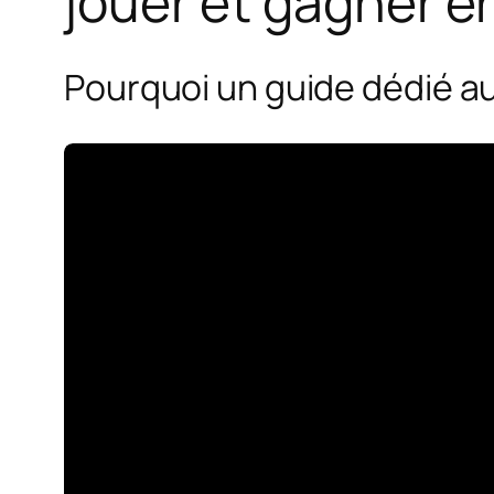
jouer et gagner e
Pourquoi un guide dédié au