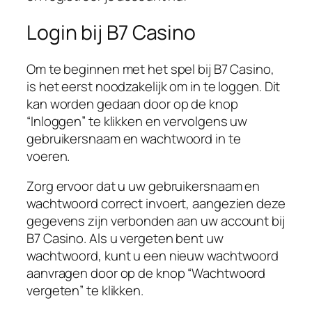
Login bij B7 Casino
Om te beginnen met het spel bij B7 Casino,
is het eerst noodzakelijk om in te loggen. Dit
kan worden gedaan door op de knop
“Inloggen” te klikken en vervolgens uw
gebruikersnaam en wachtwoord in te
voeren.
Zorg ervoor dat u uw gebruikersnaam en
wachtwoord correct invoert, aangezien deze
gegevens zijn verbonden aan uw account bij
B7 Casino. Als u vergeten bent uw
wachtwoord, kunt u een nieuw wachtwoord
aanvragen door op de knop “Wachtwoord
vergeten” te klikken.