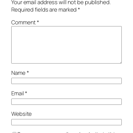
Your email address will not be published.
Required fields are marked
*
Comment
*
Name
*
Email
*
Website