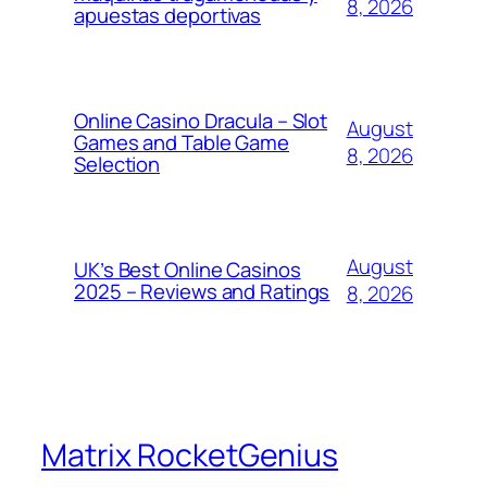
8, 2026
apuestas deportivas
Online Casino Dracula – Slot
August
Games and Table Game
8, 2026
Selection
August
UK’s Best Online Casinos
2025 – Reviews and Ratings
8, 2026
Matrix RocketGenius