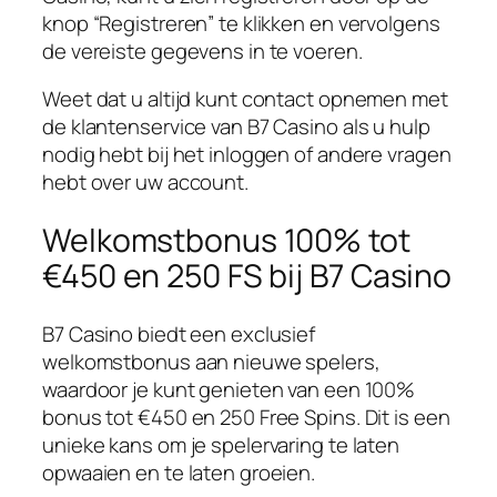
knop “Registreren” te klikken en vervolgens
de vereiste gegevens in te voeren.
Weet dat u altijd kunt contact opnemen met
de klantenservice van B7 Casino als u hulp
nodig hebt bij het inloggen of andere vragen
hebt over uw account.
Welkomstbonus 100% tot
€450 en 250 FS bij B7 Casino
B7 Casino biedt een exclusief
welkomstbonus aan nieuwe spelers,
waardoor je kunt genieten van een 100%
bonus tot €450 en 250 Free Spins. Dit is een
unieke kans om je spelervaring te laten
opwaaien en te laten groeien.