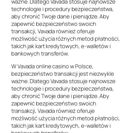
ważne. Dlatego Vavada stosuje najnowsze
technologie i procedury bezpieczeństwa,
aby chronić Twoje dane i pieniądze. Aby
zapewnić bezpieczeństwo swoich
transakcji, Vavada również oferuje
możliwość użycia różnych metod płatności,
takich jak kart kredytowych, e-walletów i
bankowych transferów.
W Vavada online casino w Polsce,
bezpieczeństwo transakcji jest niezwykle
ważne. Dlatego Vavada stosuje najnowsze
technologie i procedury bezpieczeństwa,
aby chronić Twoje dane i pieniądze. Aby
zapewnić bezpieczeństwo swoich
transakcji, Vavada również oferuje
możliwość użycia różnych metod płatności,
takich jak kart kredytowych, e-walletów i