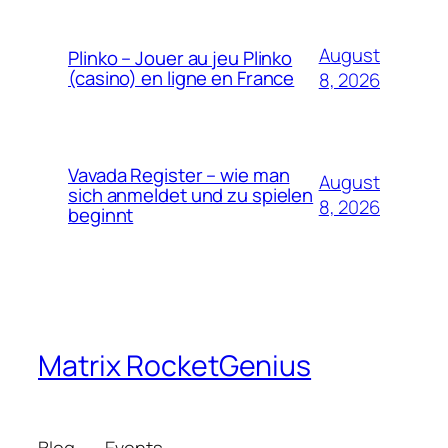
August
Plinko – Jouer au jeu Plinko
(casino) en ligne en France
8, 2026
Vavada Register – wie man
August
sich anmeldet und zu spielen
8, 2026
beginnt
Matrix RocketGenius
Blog
Events