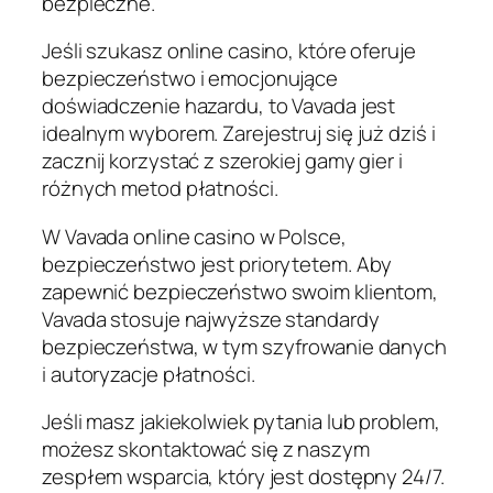
bezpieczne.
Jeśli szukasz online casino, które oferuje
bezpieczeństwo i emocjonujące
doświadczenie hazardu, to Vavada jest
idealnym wyborem. Zarejestruj się już dziś i
zacznij korzystać z szerokiej gamy gier i
różnych metod płatności.
W Vavada online casino w Polsce,
bezpieczeństwo jest priorytetem. Aby
zapewnić bezpieczeństwo swoim klientom,
Vavada stosuje najwyższe standardy
bezpieczeństwa, w tym szyfrowanie danych
i autoryzacje płatności.
Jeśli masz jakiekolwiek pytania lub problem,
możesz skontaktować się z naszym
zespłem wsparcia, który jest dostępny 24/7.